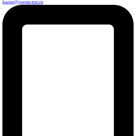
kazan@vorota-top.ru