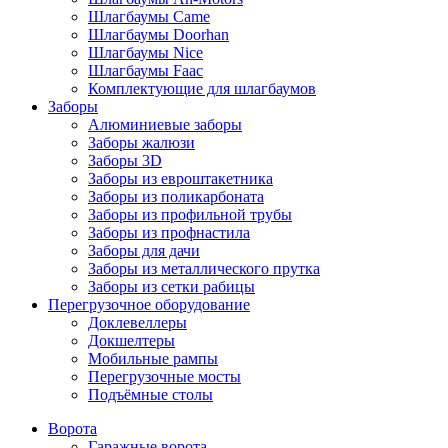
Шлагбаумы Came
Шлагбаумы Doorhan
Шлагбаумы Nice
Шлагбаумы Faac
Комплектующие для шлагбаумов
Заборы
Алюминиевые заборы
Заборы жалюзи
Заборы 3D
Заборы из евроштакетника
Заборы из поликарбоната
Заборы из профильной трубы
Заборы из профнастила
Заборы для дачи
Заборы из металлического прутка
Заборы из сетки рабицы
Перегрузочное оборудование
Доклевеллеры
Докшелтеры
Мобильные рампы
Перегрузочные мосты
Подъёмные столы
Ворота
Гаражные ворота