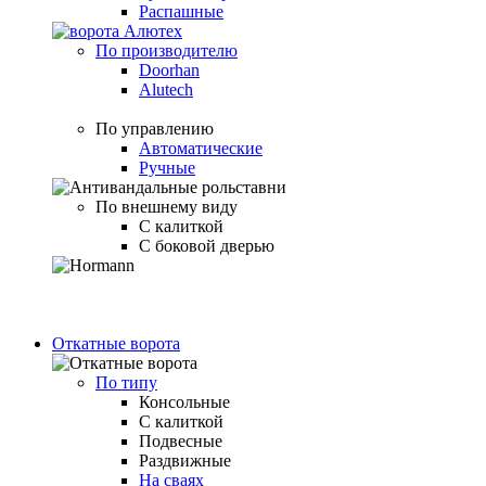
Распашные
По производителю
Doorhan
Alutech
По управлению
Автоматические
Ручные
По внешнему виду
С калиткой
С боковой дверью
Откатные ворота
По типу
Консольные
С калиткой
Подвесные
Раздвижные
На сваях