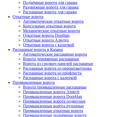
Подъёмные ворота для гаража
Раздвижные ворота для гаража
Распашные ворота для гаража
Откатные ворота
Автоматические откатные ворота
Консольные откатные ворота
Механические откатные ворота
Откатные ворота Doorhan
Откатные ворота Алютех
Откатные ворота с калиткой
Распашные ворота в Казани
Автоматические распашные ворота
Ворота деревянные распашные
Ворота из сэндвич панелей распашные
Распашные ворота из евроштакетника
Распашные ворота из профлиста
Распашные ворота с калиткой
Промышленные ворота
Ворота промышленные распашные
Промышленные ворота Alutech
Промышленные ворота DoorHan
Промышленные ворота подвесные
Промышленные ворота рулонные
Промышленные откатные ворота
Промышленные подъёмные ворота