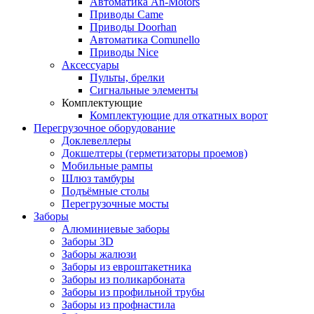
Автоматика An-Motors
Приводы Came
Приводы Doorhan
Автоматика Comunello
Приводы Nice
Аксессуары
Пульты, брелки
Сигнальные элементы
Комплектующие
Комплектующие для откатных ворот
Перегрузочное оборудование
Доклевеллеры
Докшелтеры (герметизаторы проемов)
Мобильные рампы
Шлюз тамбуры
Подъёмные столы
Перегрузочные мосты
Заборы
Алюминиевые заборы
Заборы 3D
Заборы жалюзи
Заборы из евроштакетника
Заборы из поликарбоната
Заборы из профильной трубы
Заборы из профнастила