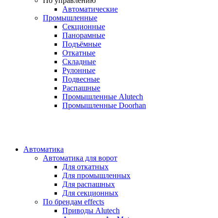
По управлению
Автоматические
Промышленные
Секционные
Панорамные
Подъёмные
Откатные
Складные
Рулонные
Подвесные
Распашные
Промышленные Alutech
Промышленные Doorhan
Автоматика
Автоматика для ворот
Для откатных
Для промышленных
Для распашных
Для секционных
По брендам
effects
Приводы Alutech