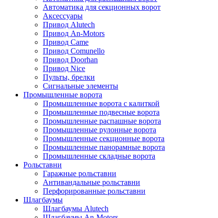
Автоматика для секционных ворот
Аксессуары
Привод Alutech
Привод An-Motors
Привод Came
Привод Comunello
Привод Doorhan
Привод Nice
Пульты, брелки
Сигнальные элементы
Промышленные ворота
Промышленные ворота с калиткой
Промышленные подвесные ворота
Промышленные распашные ворота
Промышленные рулонные ворота
Промышленные секционные ворота
Промышленные панорамные ворота
Промышленные складные ворота
Рольставни
Гаражные рольставни
Антивандальные рольставни
Перфорированные рольставни
Шлагбаумы
Шлагбаумы Alutech
Шлагбаумы An-Motors