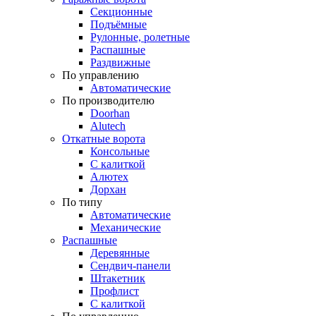
Секционные
Подъёмные
Рулонные, ролетные
Распашные
Раздвижные
По управлению
Автоматические
По производителю
Doorhan
Alutech
Откатные ворота
Консольные
С калиткой
Алютех
Дорхан
По типу
Автоматические
Механические
Распашные
Деревянные
Сендвич-панели
Штакетник
Профлист
С калиткой