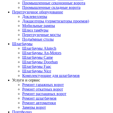
Промышленные секционные ворота
Промышленные складные ворота
Перегрузочное оборудование
Доклевеллеры
Докшелтеры (герметизаторы проемов)
Мобильные рампы
Шлюз тамбуры
Перегрузочные мосты
Подъёмные столы
Шлагбаумы
Шлагбаумы Alutech
Шлагбаумы An-Motors
Шлагбаумы Came
Шлагбаумы Doorhan
Шлагбаумы Faac
Шлагбаумы Nice
Комплектующие для шлагбаумов
Услуги и сервис
Ремонт гаражных ворот
Ремонт откатных ворот
Ремонт распашных ворот
Ремонт шлагбаумов
Ремонт автоматики
Замеры ворот
Портфолио