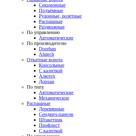
Секционные
Подъёмные
Рулонные, ролетные
Распашные
Раздвижные
По управлению
Автоматические
По производителю
Doorhan
Alutech
Откатные ворота
Консольные
С калиткой
Алютех
Дорхан
По типу
Автоматические
Механические
Распашные
Деревянные
Сендвич-панели
Штакетник
Профлист
С калиткой