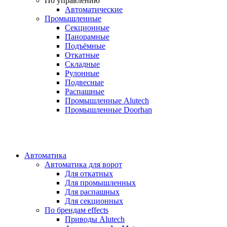
По управлению
Автоматические
Промышленные
Секционные
Панорамные
Подъёмные
Откатные
Складные
Рулонные
Подвесные
Распашные
Промышленные Alutech
Промышленные Doorhan
Автоматика
Автоматика для ворот
Для откатных
Для промышленных
Для распашных
Для секционных
По брендам
effects
Приводы Alutech