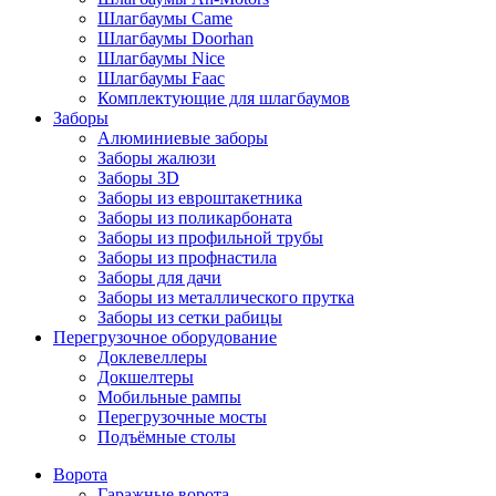
Шлагбаумы Came
Шлагбаумы Doorhan
Шлагбаумы Nice
Шлагбаумы Faac
Комплектующие для шлагбаумов
Заборы
Алюминиевые заборы
Заборы жалюзи
Заборы 3D
Заборы из евроштакетника
Заборы из поликарбоната
Заборы из профильной трубы
Заборы из профнастила
Заборы для дачи
Заборы из металлического прутка
Заборы из сетки рабицы
Перегрузочное оборудование
Доклевеллеры
Докшелтеры
Мобильные рампы
Перегрузочные мосты
Подъёмные столы
Ворота
Гаражные ворота