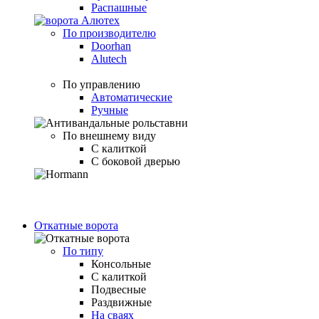
Распашные
По производителю
Doorhan
Alutech
По управлению
Автоматические
Ручные
По внешнему виду
С калиткой
С боковой дверью
Откатные ворота
По типу
Консольные
С калиткой
Подвесные
Раздвижные
На сваях