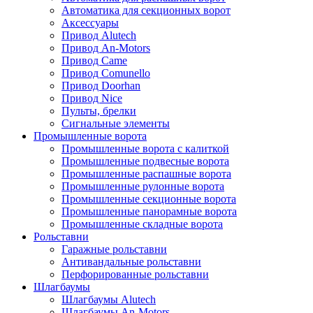
Автоматика для секционных ворот
Аксессуары
Привод Alutech
Привод An-Motors
Привод Came
Привод Comunello
Привод Doorhan
Привод Nice
Пульты, брелки
Сигнальные элементы
Промышленные ворота
Промышленные ворота с калиткой
Промышленные подвесные ворота
Промышленные распашные ворота
Промышленные рулонные ворота
Промышленные секционные ворота
Промышленные панорамные ворота
Промышленные складные ворота
Рольставни
Гаражные рольставни
Антивандальные рольставни
Перфорированные рольставни
Шлагбаумы
Шлагбаумы Alutech
Шлагбаумы An-Motors