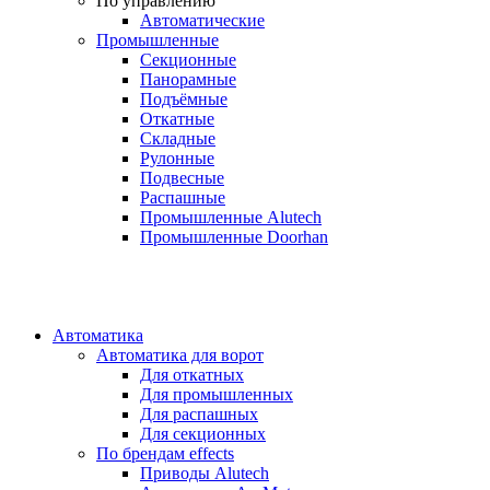
По управлению
Автоматические
Промышленные
Секционные
Панорамные
Подъёмные
Откатные
Складные
Рулонные
Подвесные
Распашные
Промышленные Alutech
Промышленные Doorhan
Автоматика
Автоматика для ворот
Для откатных
Для промышленных
Для распашных
Для секционных
По брендам
effects
Приводы Alutech