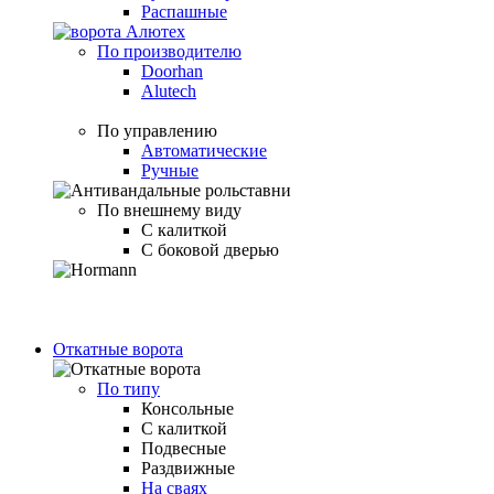
Распашные
По производителю
Doorhan
Alutech
По управлению
Автоматические
Ручные
По внешнему виду
С калиткой
С боковой дверью
Откатные ворота
По типу
Консольные
С калиткой
Подвесные
Раздвижные
На сваях