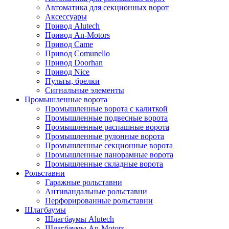
Автоматика для секционных ворот
Аксессуары
Привод Alutech
Привод An-Motors
Привод Came
Привод Comunello
Привод Doorhan
Привод Nice
Пульты, брелки
Сигнальные элементы
Промышленные ворота
Промышленные ворота с калиткой
Промышленные подвесные ворота
Промышленные распашные ворота
Промышленные рулонные ворота
Промышленные секционные ворота
Промышленные панорамные ворота
Промышленные складные ворота
Рольставни
Гаражные рольставни
Антивандальные рольставни
Перфорированные рольставни
Шлагбаумы
Шлагбаумы Alutech
Шлагбаумы An-Motors