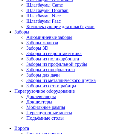
Шлагбаумы Came
Шлагбаумы Doorhan
Шлагбаумы Nice
Шлагбаумы Faac
Комплектующие для шлагбаумов
Заборы
Алюминиевые заборы
Заборы жалюзи
Заборы 3D
Заборы из евроштакетника
Заборы из поликарбоната
Заборы из профильной трубы
Заборы из профнастила
Заборы для дачи
Заборы из металлического прутка
Заборы из сетки рабицы
Перегрузочное оборудование
Доклевеллеры
Докшелтеры
Мобильные рампы
Перегрузочные мосты
Подъёмные столы
Ворота
Гаражные ворота