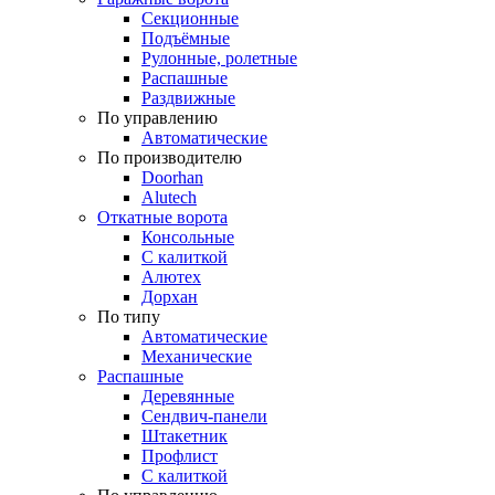
Секционные
Подъёмные
Рулонные, ролетные
Распашные
Раздвижные
По управлению
Автоматические
По производителю
Doorhan
Alutech
Откатные ворота
Консольные
С калиткой
Алютех
Дорхан
По типу
Автоматические
Механические
Распашные
Деревянные
Сендвич-панели
Штакетник
Профлист
С калиткой