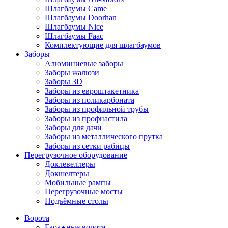
Шлагбаумы Came
Шлагбаумы Doorhan
Шлагбаумы Nice
Шлагбаумы Faac
Комплектующие для шлагбаумов
Заборы
Алюминиевые заборы
Заборы жалюзи
Заборы 3D
Заборы из евроштакетника
Заборы из поликарбоната
Заборы из профильной трубы
Заборы из профнастила
Заборы для дачи
Заборы из металлического прутка
Заборы из сетки рабицы
Перегрузочное оборудование
Доклевеллеры
Докшелтеры
Мобильные рампы
Перегрузочные мосты
Подъёмные столы
Ворота
Гаражные ворота