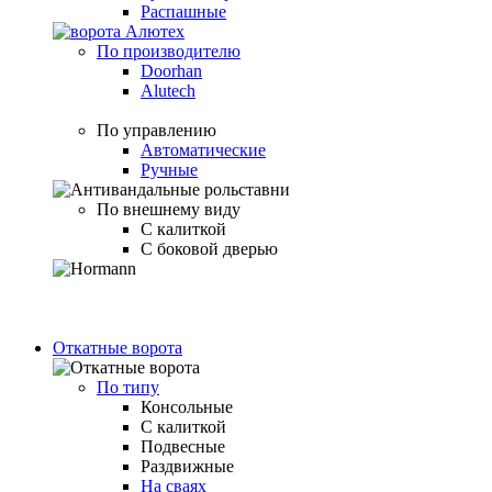
Распашные
По производителю
Doorhan
Alutech
По управлению
Автоматические
Ручные
По внешнему виду
С калиткой
С боковой дверью
Откатные ворота
По типу
Консольные
С калиткой
Подвесные
Раздвижные
На сваях