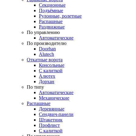
Секционные
Подъёмные
Рулонные, ролетные
Распашные
Раздвижные
По управлению
Автоматические
По производителю
Doorhan
Alutech
Откатные ворота
Консольные
С калиткой
Алютех
Дорхан
По типу
Автоматические
Механические
Распашные
Деревянные
Сендвич-панели
Штакетник
Профлист
С калиткой