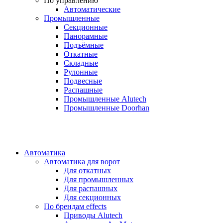
По управлению
Автоматические
Промышленные
Секционные
Панорамные
Подъёмные
Откатные
Складные
Рулонные
Подвесные
Распашные
Промышленные Alutech
Промышленные Doorhan
Автоматика
Автоматика для ворот
Для откатных
Для промышленных
Для распашных
Для секционных
По брендам
effects
Приводы Alutech