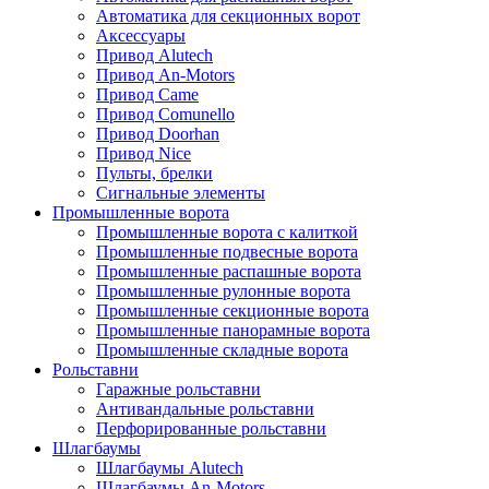
Автоматика для секционных ворот
Аксессуары
Привод Alutech
Привод An-Motors
Привод Came
Привод Comunello
Привод Doorhan
Привод Nice
Пульты, брелки
Сигнальные элементы
Промышленные ворота
Промышленные ворота с калиткой
Промышленные подвесные ворота
Промышленные распашные ворота
Промышленные рулонные ворота
Промышленные секционные ворота
Промышленные панорамные ворота
Промышленные складные ворота
Рольставни
Гаражные рольставни
Антивандальные рольставни
Перфорированные рольставни
Шлагбаумы
Шлагбаумы Alutech
Шлагбаумы An-Motors