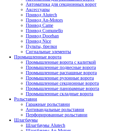
Автоматика для секционных ворот
Аксессуары
Привод Alutech
Привод An-Motors
Привод Came
Привод Comunello
Привод Doorhan
Привод Nice
Пульты, брелки
Сигнальные элементы
Промышленные ворота
Промышленные ворота с калиткой
Промышленные подвесные ворота
Промышленные распашные ворота
Промышленные рулонные ворота
Промышленные секционные ворота
Промышленные панорамные ворота
Промышленные складные ворота
Рольставни
Гаражные рольставни
Антивандальные рольставни
Перфорированные рольставни
Шлагбаумы
Шлагбаумы Alutech
Шлагбаумы An-Motors