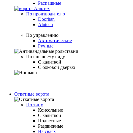
Распашные
По производителю
Doorhan
Alutech
По управлению
Автоматические
Ручные
По внешнему виду
С калиткой
С боковой дверью
Откатные ворота
По типу
Консольные
С калиткой
Подвесные
Раздвижные
На сваях