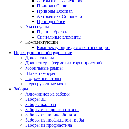
Автоматика An-Motors
Приводы Came
Приводы Doorhan
Автоматика Comunello
Приводы Nice
Аксессуары
Пульты, брелки
Сигнальные элементы
Комплектующие
Комплектующие для откатных ворот
Перегрузочное оборудование
Доклевеллеры
Докшелтеры (герметизаторы проемов)
Мобильные рампы
Шлюз тамбуры
Подъёмные столы
Перегрузочные мосты
Заборы
Алюминиевые заборы
Заборы 3D
Заборы жалюзи
Заборы из евроштакетника
Заборы из поликарбоната
Заборы из профильной трубы
Заборы из профнастила