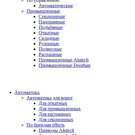
По управлению
Автоматические
Промышленные
Секционные
Панорамные
Подъёмные
Откатные
Складные
Рулонные
Подвесные
Распашные
Промышленные Alutech
Промышленные Doorhan
Автоматика
Автоматика для ворот
Для откатных
Для промышленных
Для распашных
Для секционных
По брендам
effects
Приводы Alutech