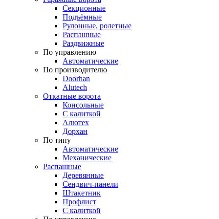
Секционные
Подъёмные
Рулонные, ролетные
Распашные
Раздвижные
По управлению
Автоматические
По производителю
Doorhan
Alutech
Откатные ворота
Консольные
С калиткой
Алютех
Дорхан
По типу
Автоматические
Механические
Распашные
Деревянные
Сендвич-панели
Штакетник
Профлист
С калиткой