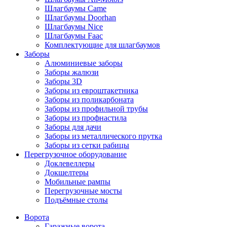
Шлагбаумы Came
Шлагбаумы Doorhan
Шлагбаумы Nice
Шлагбаумы Faac
Комплектующие для шлагбаумов
Заборы
Алюминиевые заборы
Заборы жалюзи
Заборы 3D
Заборы из евроштакетника
Заборы из поликарбоната
Заборы из профильной трубы
Заборы из профнастила
Заборы для дачи
Заборы из металлического прутка
Заборы из сетки рабицы
Перегрузочное оборудование
Доклевеллеры
Докшелтеры
Мобильные рампы
Перегрузочные мосты
Подъёмные столы
Ворота
Гаражные ворота