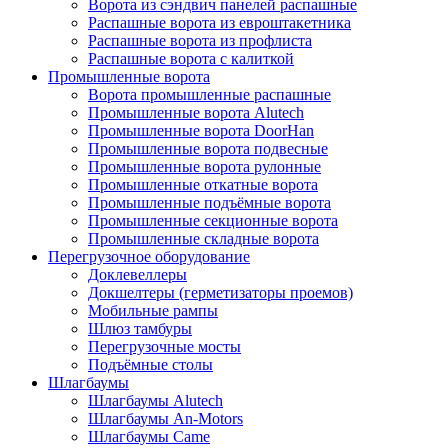
Ворота из сэндвич панелей распашные
Распашные ворота из евроштакетника
Распашные ворота из профлиста
Распашные ворота с калиткой
Промышленные ворота
Ворота промышленные распашные
Промышленные ворота Alutech
Промышленные ворота DoorHan
Промышленные ворота подвесные
Промышленные ворота рулонные
Промышленные откатные ворота
Промышленные подъёмные ворота
Промышленные секционные ворота
Промышленные складные ворота
Перегрузочное оборудование
Доклевеллеры
Докшелтеры (герметизаторы проемов)
Мобильные рампы
Шлюз тамбуры
Перегрузочные мосты
Подъёмные столы
Шлагбаумы
Шлагбаумы Alutech
Шлагбаумы An-Motors
Шлагбаумы Came