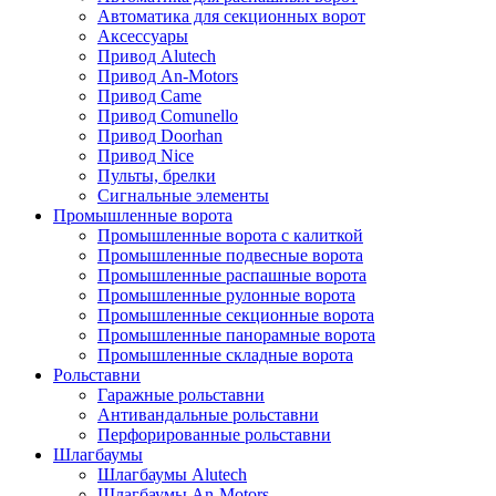
Автоматика для секционных ворот
Аксессуары
Привод Alutech
Привод An-Motors
Привод Came
Привод Comunello
Привод Doorhan
Привод Nice
Пульты, брелки
Сигнальные элементы
Промышленные ворота
Промышленные ворота с калиткой
Промышленные подвесные ворота
Промышленные распашные ворота
Промышленные рулонные ворота
Промышленные секционные ворота
Промышленные панорамные ворота
Промышленные складные ворота
Рольставни
Гаражные рольставни
Антивандальные рольставни
Перфорированные рольставни
Шлагбаумы
Шлагбаумы Alutech
Шлагбаумы An-Motors