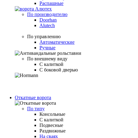
Распашные
По производителю
Doorhan
Alutech
По управлению
Автоматические
Ручные
По внешнему виду
С калиткой
С боковой дверью
Откатные ворота
По типу
Консольные
С калиткой
Подвесные
Раздвижные
На сваях