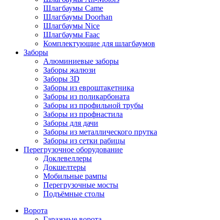
Шлагбаумы Came
Шлагбаумы Doorhan
Шлагбаумы Nice
Шлагбаумы Faac
Комплектующие для шлагбаумов
Заборы
Алюминиевые заборы
Заборы жалюзи
Заборы 3D
Заборы из евроштакетника
Заборы из поликарбоната
Заборы из профильной трубы
Заборы из профнастила
Заборы для дачи
Заборы из металлического прутка
Заборы из сетки рабицы
Перегрузочное оборудование
Доклевеллеры
Докшелтеры
Мобильные рампы
Перегрузочные мосты
Подъёмные столы
Ворота
Гаражные ворота