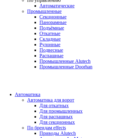
По управлению
Автоматические
Промышленные
Секционные
Панорамные
Подъёмные
Откатные
Складные
Рулонные
Подвесные
Распашные
Промышленные Alutech
Промышленные Doorhan
Автоматика
Автоматика для ворот
Для откатных
Для промышленных
Для распашных
Для секционных
По брендам
effects
Приводы Alutech