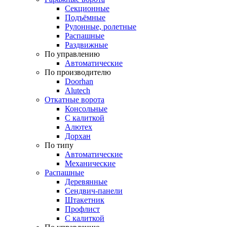
Секционные
Подъёмные
Рулонные, ролетные
Распашные
Раздвижные
По управлению
Автоматические
По производителю
Doorhan
Alutech
Откатные ворота
Консольные
С калиткой
Алютех
Дорхан
По типу
Автоматические
Механические
Распашные
Деревянные
Сендвич-панели
Штакетник
Профлист
С калиткой