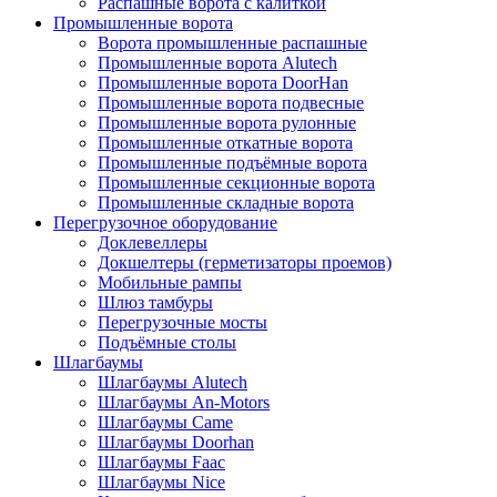
Распашные ворота с калиткой
Промышленные ворота
Ворота промышленные распашные
Промышленные ворота Alutech
Промышленные ворота DoorHan
Промышленные ворота подвесные
Промышленные ворота рулонные
Промышленные откатные ворота
Промышленные подъёмные ворота
Промышленные секционные ворота
Промышленные складные ворота
Перегрузочное оборудование
Доклевеллеры
Докшелтеры (герметизаторы проемов)
Мобильные рампы
Шлюз тамбуры
Перегрузочные мосты
Подъёмные столы
Шлагбаумы
Шлагбаумы Alutech
Шлагбаумы An-Motors
Шлагбаумы Came
Шлагбаумы Doorhan
Шлагбаумы Faac
Шлагбаумы Nice