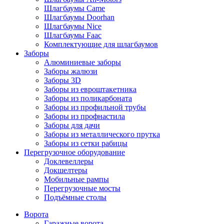
Шлагбаумы Came
Шлагбаумы Doorhan
Шлагбаумы Nice
Шлагбаумы Faac
Комплектующие для шлагбаумов
Заборы
Алюминиевые заборы
Заборы жалюзи
Заборы 3D
Заборы из евроштакетника
Заборы из поликарбоната
Заборы из профильной трубы
Заборы из профнастила
Заборы для дачи
Заборы из металлического прутка
Заборы из сетки рабицы
Перегрузочное оборудование
Доклевеллеры
Докшелтеры
Мобильные рампы
Перегрузочные мосты
Подъёмные столы
Ворота
Гаражные ворота