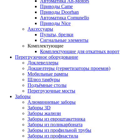
Автоматика An-Motors
Приводы Came
Приводы Doorhan
Автоматика Comunello
Приводы Nice
Аксессуары
Пульты, брелки
Сигнальные элементы
Комплектующие
Комплектующие для откатных ворот
Перегрузочное оборудование
Доклевеллеры
Докшелтеры (герметизаторы проемов)
Мобильные рампы
Шлюз тамбуры
Подъёмные столы
Перегрузочные мосты
Заборы
Алюминиевые заборы
Заборы 3D
Заборы жалюзи
Заборы из евроштакетника
Заборы из поликарбоната
Заборы из профильной трубы
Заборы из профнастила