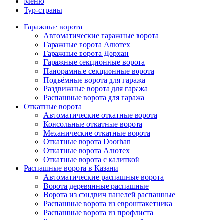
Меню
Тур-страны
Гаражные ворота
Автоматические гаражные ворота
Гаражные ворота Алютех
Гаражные ворота Дорхан
Гаражные секционные ворота
Панорамные секционные ворота
Подъёмные ворота для гаража
Раздвижные ворота для гаража
Распашные ворота для гаража
Откатные ворота
Автоматические откатные ворота
Консольные откатные ворота
Механические откатные ворота
Откатные ворота Doorhan
Откатные ворота Алютех
Откатные ворота с калиткой
Распашные ворота в Казани
Автоматические распашные ворота
Ворота деревянные распашные
Ворота из сэндвич панелей распашные
Распашные ворота из евроштакетника
Распашные ворота из профлиста