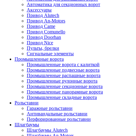
Автоматика для секционных ворот
Аксессуары
Привод Alutech
Привод An-Motors
Привод Came
Привод Comunello
Привод Doorhan
Привод Nice
Пульты, брелки
Сигнальные элементы
Промышленные ворота
Промышленные ворота с калиткой
Промышленные подвесные ворота
Промышленные распашные ворота
Промышленные рулонные ворота
Промышленные секционные ворота
Промышленные панорамные ворота
Промышленные складные ворота
Рольставни
Гаражные рольставни
Антивандальные рольставни
Перфорированные рольставни
Шлагбаумы
Шлагбаумы Alutech
Шлагбаумы An-Motors