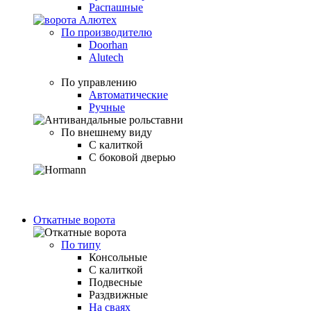
Распашные
По производителю
Doorhan
Alutech
По управлению
Автоматические
Ручные
По внешнему виду
С калиткой
С боковой дверью
Откатные ворота
По типу
Консольные
С калиткой
Подвесные
Раздвижные
На сваях