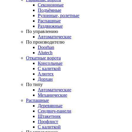
Секционные
Подъёмные
Рулонные, ролетные
Распашные
Раздвижные
По управлению
Автоматические
По производителю
Doorhan
Alutech
Откатные ворота
Консольные
С калиткой
Алютех
Дорхан
По типу
Автоматические
Механические
Распашные
Деревянные
Сендвич-панели
Штакетник
Профлист
С калиткой