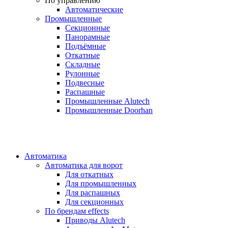
По управлению
Автоматические
Промышленные
Секционные
Панорамные
Подъёмные
Откатные
Складные
Рулонные
Подвесные
Распашные
Промышленные Alutech
Промышленные Doorhan
Автоматика
Автоматика для ворот
Для откатных
Для промышленных
Для распашных
Для секционных
По брендам
effects
Приводы Alutech