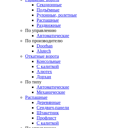
Секционные
Подъёмные
Рулонные, ролетные
Распашные
Раздвижные
По управлению
Автоматические
По производителю
Doorhan
Alutech
Откатные ворота
Консольные
С калиткой
Алютех
Дорхан
По типу
Автоматические
Механические
Распашные
Деревянные
Сендвич-панели
Штакетник
Профлист
С калиткой