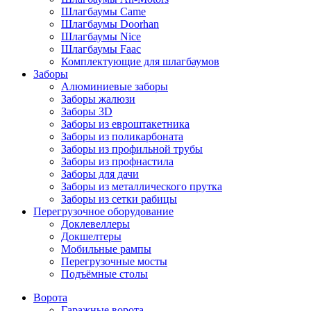
Шлагбаумы Came
Шлагбаумы Doorhan
Шлагбаумы Nice
Шлагбаумы Faac
Комплектующие для шлагбаумов
Заборы
Алюминиевые заборы
Заборы жалюзи
Заборы 3D
Заборы из евроштакетника
Заборы из поликарбоната
Заборы из профильной трубы
Заборы из профнастила
Заборы для дачи
Заборы из металлического прутка
Заборы из сетки рабицы
Перегрузочное оборудование
Доклевеллеры
Докшелтеры
Мобильные рампы
Перегрузочные мосты
Подъёмные столы
Ворота
Гаражные ворота