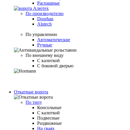
Распашные
По производителю
Doorhan
Alutech
По управлению
Автоматические
Ручные
По внешнему виду
С калиткой
С боковой дверью
Откатные ворота
По типу
Консольные
С калиткой
Подвесные
Раздвижные
На сваях