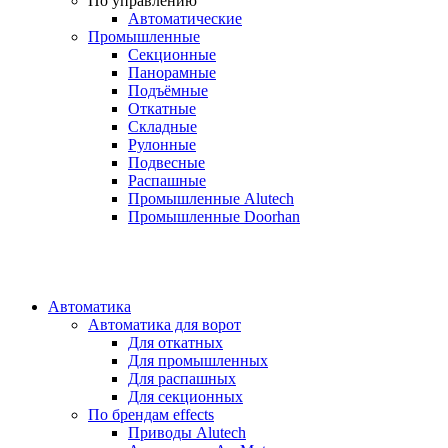
По управлению
Автоматические
Промышленные
Секционные
Панорамные
Подъёмные
Откатные
Складные
Рулонные
Подвесные
Распашные
Промышленные Alutech
Промышленные Doorhan
Автоматика
Автоматика для ворот
Для откатных
Для промышленных
Для распашных
Для секционных
По брендам
effects
Приводы Alutech