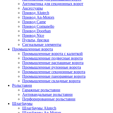
Автоматика для секционных ворот
Аксессуары
Привод Alutech
Привод An-Motors
Привод Came
Привод Comunello
Привод Doorhan
Привод Nice
Пульты, брелки
Сигнальные элементы
Промышленные ворота
Промышленные ворота с калиткой
Промышленные подвесные ворота
Промышленные распашные ворота
Промышленные рулонные ворота
Промышленные секционные ворота
Промышленные панорамные ворота
Промышленные складные ворота
Рольставни
Гаражные рольставни
Антивандальные рольставни
Перфорированные рольставни
Шлагбаумы
Шлагбаумы Alutech
Шлагбаумы An-Motors