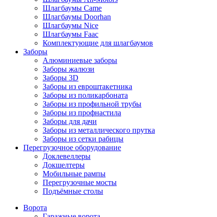
Шлагбаумы Came
Шлагбаумы Doorhan
Шлагбаумы Nice
Шлагбаумы Faac
Комплектующие для шлагбаумов
Заборы
Алюминиевые заборы
Заборы жалюзи
Заборы 3D
Заборы из евроштакетника
Заборы из поликарбоната
Заборы из профильной трубы
Заборы из профнастила
Заборы для дачи
Заборы из металлического прутка
Заборы из сетки рабицы
Перегрузочное оборудование
Доклевеллеры
Докшелтеры
Мобильные рампы
Перегрузочные мосты
Подъёмные столы
Ворота
Гаражные ворота