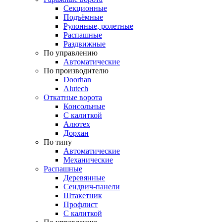
Секционные
Подъёмные
Рулонные, ролетные
Распашные
Раздвижные
По управлению
Автоматические
По производителю
Doorhan
Alutech
Откатные ворота
Консольные
С калиткой
Алютех
Дорхан
По типу
Автоматические
Механические
Распашные
Деревянные
Сендвич-панели
Штакетник
Профлист
С калиткой