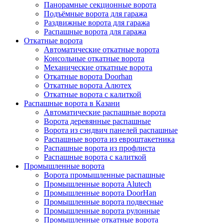
Панорамные секционные ворота
Подъёмные ворота для гаража
Раздвижные ворота для гаража
Распашные ворота для гаража
Откатные ворота
Автоматические откатные ворота
Консольные откатные ворота
Механические откатные ворота
Откатные ворота Doorhan
Откатные ворота Алютех
Откатные ворота с калиткой
Распашные ворота в Казани
Автоматические распашные ворота
Ворота деревянные распашные
Ворота из сэндвич панелей распашные
Распашные ворота из евроштакетника
Распашные ворота из профлиста
Распашные ворота с калиткой
Промышленные ворота
Ворота промышленные распашные
Промышленные ворота Alutech
Промышленные ворота DoorHan
Промышленные ворота подвесные
Промышленные ворота рулонные
Промышленные откатные ворота