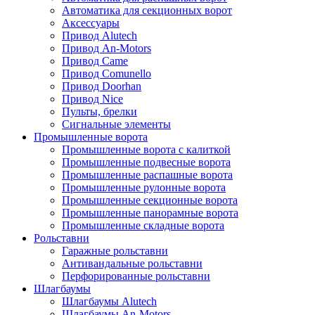
Автоматика для секционных ворот
Аксессуары
Привод Alutech
Привод An-Motors
Привод Came
Привод Comunello
Привод Doorhan
Привод Nice
Пульты, брелки
Сигнальные элементы
Промышленные ворота
Промышленные ворота с калиткой
Промышленные подвесные ворота
Промышленные распашные ворота
Промышленные рулонные ворота
Промышленные секционные ворота
Промышленные панорамные ворота
Промышленные складные ворота
Рольставни
Гаражные рольставни
Антивандальные рольставни
Перфорированные рольставни
Шлагбаумы
Шлагбаумы Alutech
Шлагбаумы An-Motors