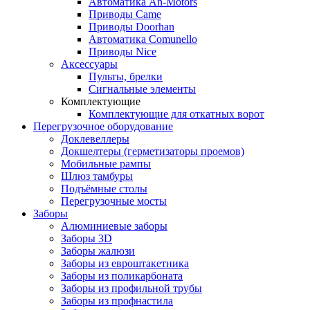
Автоматика An-Motors
Приводы Came
Приводы Doorhan
Автоматика Comunello
Приводы Nice
Аксессуары
Пульты, брелки
Сигнальные элементы
Комплектующие
Комплектующие для откатных ворот
Перегрузочное оборудование
Доклевеллеры
Докшелтеры (герметизаторы проемов)
Мобильные рампы
Шлюз тамбуры
Подъёмные столы
Перегрузочные мосты
Заборы
Алюминиевые заборы
Заборы 3D
Заборы жалюзи
Заборы из евроштакетника
Заборы из поликарбоната
Заборы из профильной трубы
Заборы из профнастила