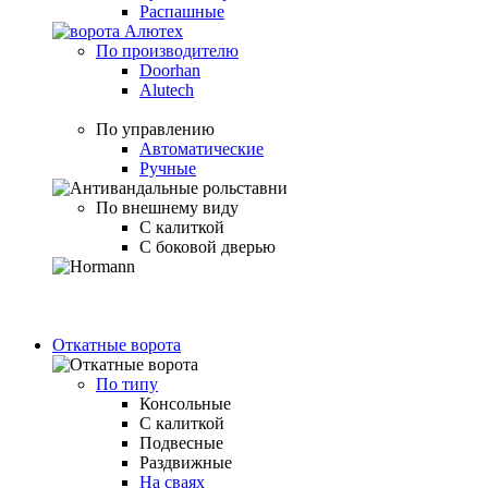
Распашные
По производителю
Doorhan
Alutech
По управлению
Автоматические
Ручные
По внешнему виду
С калиткой
С боковой дверью
Откатные ворота
По типу
Консольные
С калиткой
Подвесные
Раздвижные
На сваях