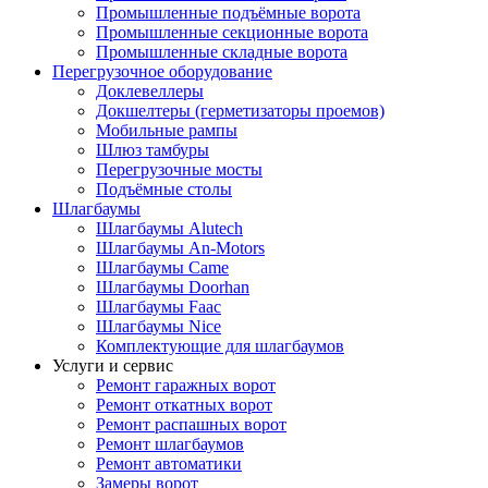
Промышленные подъёмные ворота
Промышленные секционные ворота
Промышленные складные ворота
Перегрузочное оборудование
Доклевеллеры
Докшелтеры (герметизаторы проемов)
Мобильные рампы
Шлюз тамбуры
Перегрузочные мосты
Подъёмные столы
Шлагбаумы
Шлагбаумы Alutech
Шлагбаумы An-Motors
Шлагбаумы Came
Шлагбаумы Doorhan
Шлагбаумы Faac
Шлагбаумы Nice
Комплектующие для шлагбаумов
Услуги и сервис
Ремонт гаражных ворот
Ремонт откатных ворот
Ремонт распашных ворот
Ремонт шлагбаумов
Ремонт автоматики
Замеры ворот