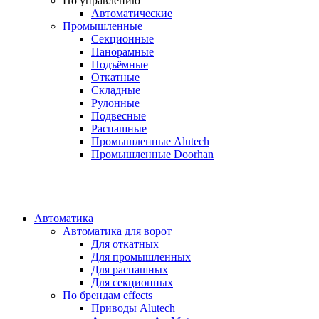
По управлению
Автоматические
Промышленные
Секционные
Панорамные
Подъёмные
Откатные
Складные
Рулонные
Подвесные
Распашные
Промышленные Alutech
Промышленные Doorhan
Автоматика
Автоматика для ворот
Для откатных
Для промышленных
Для распашных
Для секционных
По брендам
effects
Приводы Alutech