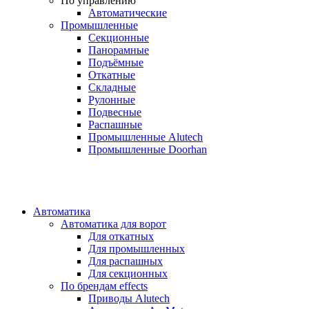
По управлению
Автоматические
Промышленные
Секционные
Панорамные
Подъёмные
Откатные
Складные
Рулонные
Подвесные
Распашные
Промышленные Alutech
Промышленные Doorhan
Автоматика
Автоматика для ворот
Для откатных
Для промышленных
Для распашных
Для секционных
По брендам
effects
Приводы Alutech