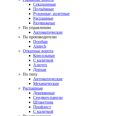
Секционные
Подъёмные
Рулонные, ролетные
Распашные
Раздвижные
По управлению
Автоматические
По производителю
Doorhan
Alutech
Откатные ворота
Консольные
С калиткой
Алютех
Дорхан
По типу
Автоматические
Механические
Распашные
Деревянные
Сендвич-панели
Штакетник
Профлист
С калиткой