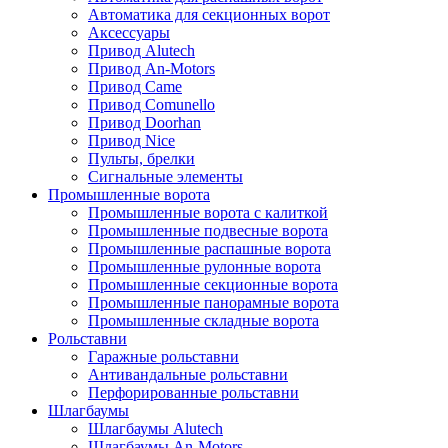
Автоматика для секционных ворот
Аксессуары
Привод Alutech
Привод An-Motors
Привод Came
Привод Comunello
Привод Doorhan
Привод Nice
Пульты, брелки
Сигнальные элементы
Промышленные ворота
Промышленные ворота с калиткой
Промышленные подвесные ворота
Промышленные распашные ворота
Промышленные рулонные ворота
Промышленные секционные ворота
Промышленные панорамные ворота
Промышленные складные ворота
Рольставни
Гаражные рольставни
Антивандальные рольставни
Перфорированные рольставни
Шлагбаумы
Шлагбаумы Alutech
Шлагбаумы An-Motors