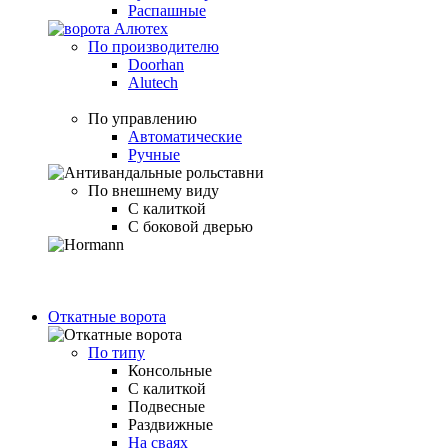
Распашные
По производителю
Doorhan
Alutech
По управлению
Автоматические
Ручные
По внешнему виду
С калиткой
С боковой дверью
Откатные ворота
По типу
Консольные
С калиткой
Подвесные
Раздвижные
На сваях