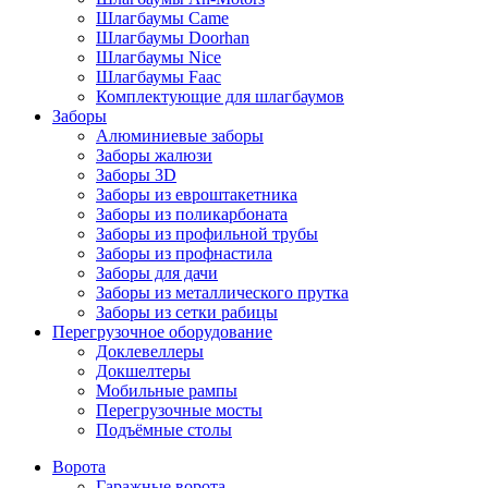
Шлагбаумы Came
Шлагбаумы Doorhan
Шлагбаумы Nice
Шлагбаумы Faac
Комплектующие для шлагбаумов
Заборы
Алюминиевые заборы
Заборы жалюзи
Заборы 3D
Заборы из евроштакетника
Заборы из поликарбоната
Заборы из профильной трубы
Заборы из профнастила
Заборы для дачи
Заборы из металлического прутка
Заборы из сетки рабицы
Перегрузочное оборудование
Доклевеллеры
Докшелтеры
Мобильные рампы
Перегрузочные мосты
Подъёмные столы
Ворота
Гаражные ворота