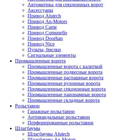
Автоматика для секционных ворот
Аксессуары
Привод Alutech
Привод An-Motors
Привод Came
Привод Comunello
Привод Doorhan
Привод Nice
Пульты, брелки
Сигнальные элементы
Промышленные ворота
Промышленные ворота с калиткой
Промышленные подвесные ворота
Промышленные распашные ворота
Промышленные рулонные ворота
Промышленные секционные ворота
Промышленные панорамные ворота
Промышленные складные ворота
Рольставни
Гаражные рольставни
Антивандальные рольставни
Перфорированные рольставни
Шлагбаумы
Шлагбаумы Alutech
Шлагбаумы An-Motors