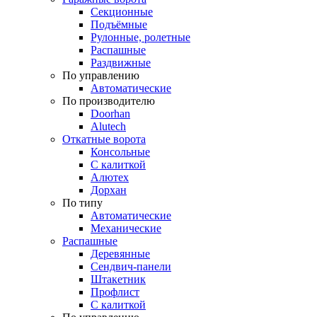
Секционные
Подъёмные
Рулонные, ролетные
Распашные
Раздвижные
По управлению
Автоматические
По производителю
Doorhan
Alutech
Откатные ворота
Консольные
С калиткой
Алютех
Дорхан
По типу
Автоматические
Механические
Распашные
Деревянные
Сендвич-панели
Штакетник
Профлист
С калиткой