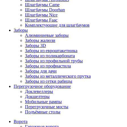
Шлагбаумы Came
Шлагбаумы Doorhan
Шлагбаумы Nice
Шлагбаумы Faac
Комплектующие для шлагбаумов
Заборы
Алюминиевые заборы
Заборы жалюзи
Заборы 3D
Заборы из евроштакетника
Заборы из поликарбоната
Заборы из профильной трубы
Заборы из профнастила
Заборы для дачи
Заборы из металлического прутка
Заборы из сетки рабицы
Перегрузочное оборудование
Доклевеллеры
Докшелтеры
Мобильные рампы
Перегрузочные мосты
Подъёмные столы
Ворота
Гаражные ворота