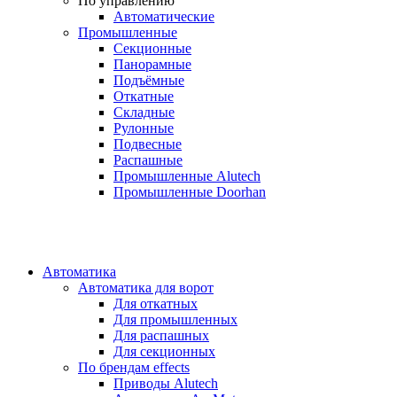
По управлению
Автоматические
Промышленные
Секционные
Панорамные
Подъёмные
Откатные
Складные
Рулонные
Подвесные
Распашные
Промышленные Alutech
Промышленные Doorhan
Автоматика
Автоматика для ворот
Для откатных
Для промышленных
Для распашных
Для секционных
По брендам
effects
Приводы Alutech