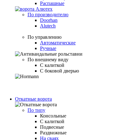
Распашные
По производителю
Doorhan
Alutech
По управлению
Автоматические
Ручные
По внешнему виду
С калиткой
С боковой дверью
Откатные ворота
По типу
Консольные
С калиткой
Подвесные
Раздвижные
На сваях