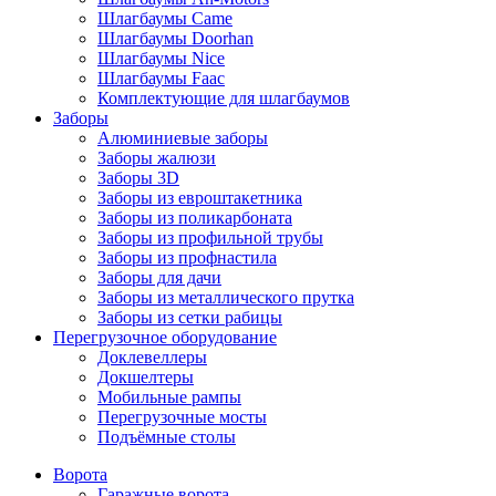
Шлагбаумы Came
Шлагбаумы Doorhan
Шлагбаумы Nice
Шлагбаумы Faac
Комплектующие для шлагбаумов
Заборы
Алюминиевые заборы
Заборы жалюзи
Заборы 3D
Заборы из евроштакетника
Заборы из поликарбоната
Заборы из профильной трубы
Заборы из профнастила
Заборы для дачи
Заборы из металлического прутка
Заборы из сетки рабицы
Перегрузочное оборудование
Доклевеллеры
Докшелтеры
Мобильные рампы
Перегрузочные мосты
Подъёмные столы
Ворота
Гаражные ворота