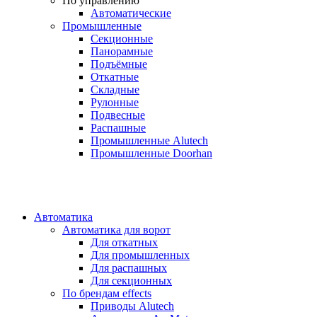
По управлению
Автоматические
Промышленные
Секционные
Панорамные
Подъёмные
Откатные
Складные
Рулонные
Подвесные
Распашные
Промышленные Alutech
Промышленные Doorhan
Автоматика
Автоматика для ворот
Для откатных
Для промышленных
Для распашных
Для секционных
По брендам
effects
Приводы Alutech