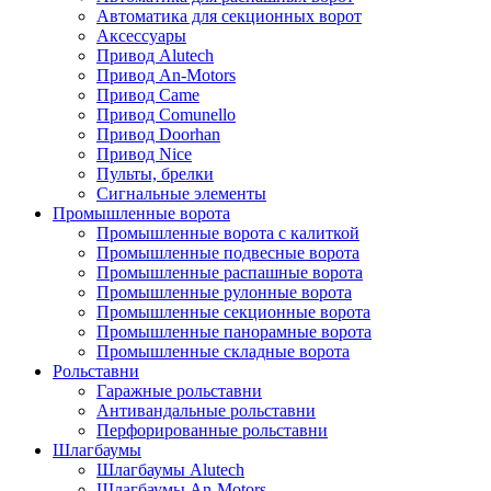
Автоматика для секционных ворот
Аксессуары
Привод Alutech
Привод An-Motors
Привод Came
Привод Comunello
Привод Doorhan
Привод Nice
Пульты, брелки
Сигнальные элементы
Промышленные ворота
Промышленные ворота с калиткой
Промышленные подвесные ворота
Промышленные распашные ворота
Промышленные рулонные ворота
Промышленные секционные ворота
Промышленные панорамные ворота
Промышленные складные ворота
Рольставни
Гаражные рольставни
Антивандальные рольставни
Перфорированные рольставни
Шлагбаумы
Шлагбаумы Alutech
Шлагбаумы An-Motors