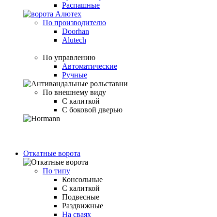
Распашные
По производителю
Doorhan
Alutech
По управлению
Автоматические
Ручные
По внешнему виду
С калиткой
С боковой дверью
Откатные ворота
По типу
Консольные
С калиткой
Подвесные
Раздвижные
На сваях