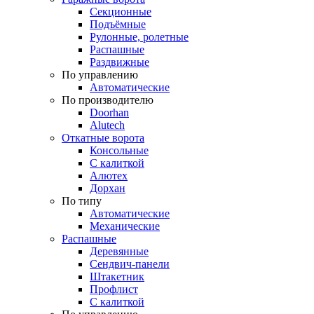
Секционные
Подъёмные
Рулонные, ролетные
Распашные
Раздвижные
По управлению
Автоматические
По производителю
Doorhan
Alutech
Откатные ворота
Консольные
С калиткой
Алютех
Дорхан
По типу
Автоматические
Механические
Распашные
Деревянные
Сендвич-панели
Штакетник
Профлист
С калиткой