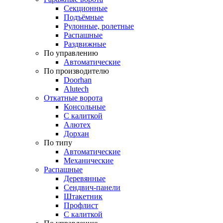
Секционные
Подъёмные
Рулонные, ролетные
Распашные
Раздвижные
По управлению
Автоматические
По производителю
Doorhan
Alutech
Откатные ворота
Консольные
С калиткой
Алютех
Дорхан
По типу
Автоматические
Механические
Распашные
Деревянные
Сендвич-панели
Штакетник
Профлист
С калиткой