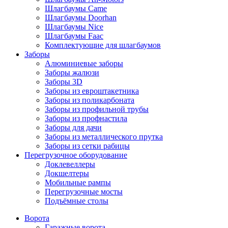
Шлагбаумы Came
Шлагбаумы Doorhan
Шлагбаумы Nice
Шлагбаумы Faac
Комплектующие для шлагбаумов
Заборы
Алюминиевые заборы
Заборы жалюзи
Заборы 3D
Заборы из евроштакетника
Заборы из поликарбоната
Заборы из профильной трубы
Заборы из профнастила
Заборы для дачи
Заборы из металлического прутка
Заборы из сетки рабицы
Перегрузочное оборудование
Доклевеллеры
Докшелтеры
Мобильные рампы
Перегрузочные мосты
Подъёмные столы
Ворота
Гаражные ворота