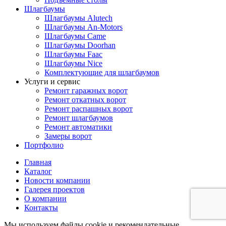
Шлагбаумы
Шлагбаумы Alutech
Шлагбаумы An-Motors
Шлагбаумы Came
Шлагбаумы Doorhan
Шлагбаумы Faac
Шлагбаумы Nice
Комплектующие для шлагбаумов
Услуги и сервис
Ремонт гаражных ворот
Ремонт откатных ворот
Ремонт распашных ворот
Ремонт шлагбаумов
Ремонт автоматики
Замеры ворот
Портфолио
Главная
Каталог
Новости компании
Галерея проектов
О компании
Контакты
Мы используем файлы cookie и рекомендательные