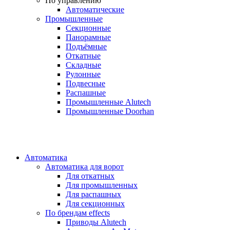
По управлению
Автоматические
Промышленные
Секционные
Панорамные
Подъёмные
Откатные
Складные
Рулонные
Подвесные
Распашные
Промышленные Alutech
Промышленные Doorhan
Автоматика
Автоматика для ворот
Для откатных
Для промышленных
Для распашных
Для секционных
По брендам
effects
Приводы Alutech