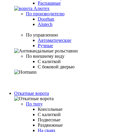
Распашные
По производителю
Doorhan
Alutech
По управлению
Автоматические
Ручные
По внешнему виду
С калиткой
С боковой дверью
Откатные ворота
По типу
Консольные
С калиткой
Подвесные
Раздвижные
На сваях