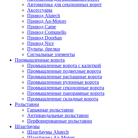
Автоматика для секционных ворот
Аксессуары
Привод Alutech
Привод An-Motors
Привод Came
Привод Comunello
Привод Doorhan
Привод Nice
Пульты, брелки
Сигнальные элементы
Промышленные ворота
Промышленные ворота с калиткой
Промышленные подвесные ворота
Промышленные распашные ворота
Промышленные рулонные ворота
Промышленные секционные ворота
Промышленные панорамные ворота
Промышленные складные ворота
Рольставни
Гаражные рольставни
Антивандальные рольставни
Перфорированные рольставни
Шлагбаумы
Шлагбаумы Alutech
Шлагбаумы An-Motors