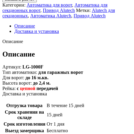
Категории:
Автоматика для ворот
,
Автоматика для
секционных ворот
,
Привод Alutech
Метки:
Alutech для
секционных
,
Автоматика Alutech
,
Привод Alutech
Описание
Доставка и установка
Описание
Описание
Артикул:
LG-1000F
Тип автоматики:
для гаражных ворот
Для ворот:
до 16 м.кв.
Высота ворот:
до 2,4 м.
Рейка:
с
цепной
передачей
Доставка и установка
Отгрузка товара
В течение 15 дней
Срок хранения на
15 дней
складе
Срок изготовления
От 1 дня
Выезд замерщика
Бесплатно