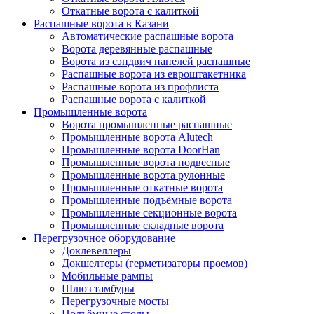
Откатные ворота с калиткой
Распашные ворота в Казани
Автоматические распашные ворота
Ворота деревянные распашные
Ворота из сэндвич панелей распашные
Распашные ворота из евроштакетника
Распашные ворота из профлиста
Распашные ворота с калиткой
Промышленные ворота
Ворота промышленные распашные
Промышленные ворота Alutech
Промышленные ворота DoorHan
Промышленные ворота подвесные
Промышленные ворота рулонные
Промышленные откатные ворота
Промышленные подъёмные ворота
Промышленные секционные ворота
Промышленные складные ворота
Перегрузочное оборудование
Доклевеллеры
Докшелтеры (герметизаторы проемов)
Мобильные рампы
Шлюз тамбуры
Перегрузочные мосты
Подъёмные столы