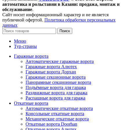
автоматика и рольставни в Казани: продажа, монтаж и
обслуживание
.
Сайт носит информационный характер и не является
публичной офертой.
Политика обработки персональных
данных
Поиск
Меню
Тур-страны
Гаражные ворота
Автоматические гаражные ворота
Гаражные ворота Алютех
Гаражные ворота Дорхан
Гаражные секционные ворота
Панорамные секционные ворота
Подъёмные ворота для гаража
Раздвижные ворота для гаража
Распашные ворота для гаража
Откатные ворота
Автоматические откатные ворота
Консольные откатные ворота
Механические откатные ворота
Откатные ворота Doorhan
Откатные ворота Алютех