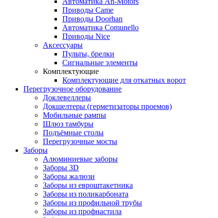
Автоматика An-Motors
Приводы Came
Приводы Doorhan
Автоматика Comunello
Приводы Nice
Аксессуары
Пульты, брелки
Сигнальные элементы
Комплектующие
Комплектующие для откатных ворот
Перегрузочное оборудование
Доклевеллеры
Докшелтеры (герметизаторы проемов)
Мобильные рампы
Шлюз тамбуры
Подъёмные столы
Перегрузочные мосты
Заборы
Алюминиевые заборы
Заборы 3D
Заборы жалюзи
Заборы из евроштакетника
Заборы из поликарбоната
Заборы из профильной трубы
Заборы из профнастила