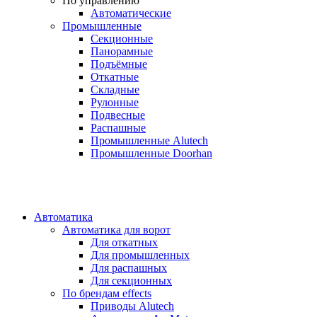
По управлению
Автоматические
Промышленные
Секционные
Панорамные
Подъёмные
Откатные
Складные
Рулонные
Подвесные
Распашные
Промышленные Alutech
Промышленные Doorhan
Автоматика
Автоматика для ворот
Для откатных
Для промышленных
Для распашных
Для секционных
По брендам
effects
Приводы Alutech