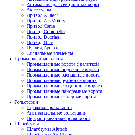
Автоматика для секционных ворот
Аксессуары
Привод Alutech
Привод An-Motors
Привод Came
Привод Comunello
Привод Doorhan
Привод Nice
Пульты, брелки
Сигнальные элементы
Промышленные ворота
Промышленные ворота с калиткой
Промышленные подвесные ворота
Промышленные распашные ворота
Промышленные рулонные ворота
Промышленные секционные ворота
Промышленные панорамные ворота
Промышленные складные ворота
Рольставни
Гаражные рольставни
Антивандальные рольставни
Перфорированные рольставни
Шлагбаумы
Шлагбаумы Alutech
Шлагбаумы An-Motors