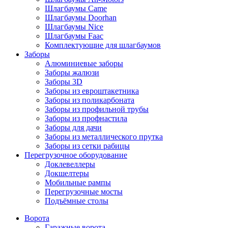
Шлагбаумы Came
Шлагбаумы Doorhan
Шлагбаумы Nice
Шлагбаумы Faac
Комплектующие для шлагбаумов
Заборы
Алюминиевые заборы
Заборы жалюзи
Заборы 3D
Заборы из евроштакетника
Заборы из поликарбоната
Заборы из профильной трубы
Заборы из профнастила
Заборы для дачи
Заборы из металлического прутка
Заборы из сетки рабицы
Перегрузочное оборудование
Доклевеллеры
Докшелтеры
Мобильные рампы
Перегрузочные мосты
Подъёмные столы
Ворота
Гаражные ворота