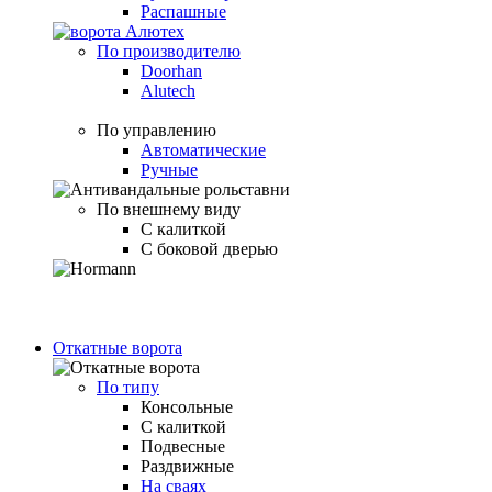
Распашные
По производителю
Doorhan
Alutech
По управлению
Автоматические
Ручные
По внешнему виду
С калиткой
С боковой дверью
Откатные ворота
По типу
Консольные
С калиткой
Подвесные
Раздвижные
На сваях