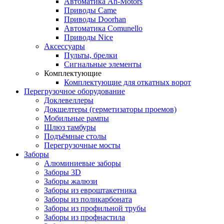
Автоматика An-Motors
Приводы Came
Приводы Doorhan
Автоматика Comunello
Приводы Nice
Аксессуары
Пульты, брелки
Сигнальные элементы
Комплектующие
Комплектующие для откатных ворот
Перегрузочное оборудование
Доклевеллеры
Докшелтеры (герметизаторы проемов)
Мобильные рампы
Шлюз тамбуры
Подъёмные столы
Перегрузочные мосты
Заборы
Алюминиевые заборы
Заборы 3D
Заборы жалюзи
Заборы из евроштакетника
Заборы из поликарбоната
Заборы из профильной трубы
Заборы из профнастила