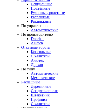
Секционные
Подъёмные
Рулонные, ролетные
Распашные
Раздвижные
По управлению
Автоматические
По производителю
Doorhan
Alutech
Откатные ворота
Консольные
С калиткой
Алютех
Дорхан
По типу
Автоматические
Механические
Распашные
Деревянные
Сендвич-панели
Штакетник
Профлист
С калиткой