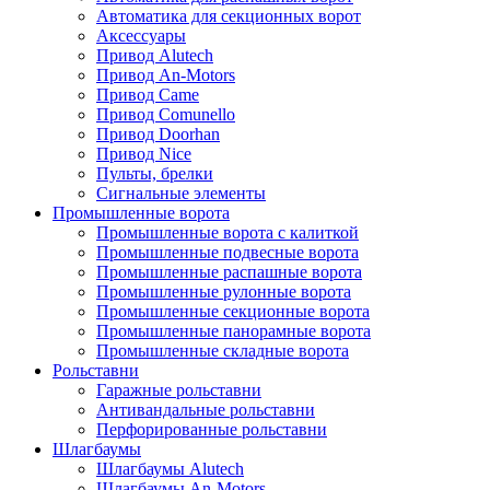
Автоматика для секционных ворот
Аксессуары
Привод Alutech
Привод An-Motors
Привод Came
Привод Comunello
Привод Doorhan
Привод Nice
Пульты, брелки
Сигнальные элементы
Промышленные ворота
Промышленные ворота с калиткой
Промышленные подвесные ворота
Промышленные распашные ворота
Промышленные рулонные ворота
Промышленные секционные ворота
Промышленные панорамные ворота
Промышленные складные ворота
Рольставни
Гаражные рольставни
Антивандальные рольставни
Перфорированные рольставни
Шлагбаумы
Шлагбаумы Alutech
Шлагбаумы An-Motors