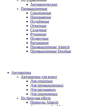
По управлению
Автоматические
Промышленные
Секционные
Панорамные
Подъёмные
Откатные
Складные
Рулонные
Подвесные
Распашные
Промышленные Alutech
Промышленные Doorhan
Автоматика
Автоматика для ворот
Для откатных
Для промышленных
Для распашных
Для секционных
По брендам
effects
Приводы Alutech