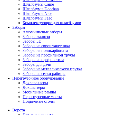
Шлагбаумы Came
Шлагбаумы Doorhan
Шлагбаумы Nice
Шлагбаумы Faac
Комплектующие для шлагбаумов
Заборы
Алюминиевые заборы
Заборы жалюзи
Заборы 3D
Заборы из евроштакетника
Заборы из поликарбоната
Заборы из профильной трубы
Заборы из профнастила
Заборы для дачи
Заборы из металлического прутка
Заборы из сетки рабицы
Перегрузочное оборудование
Доклевеллеры
Докшелтеры
Мобильные рампы
Перегрузочные мосты
Подъёмные столы
Ворота
Гаражные ворота