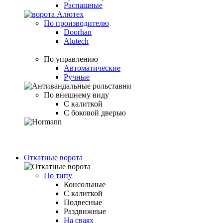
Распашные
По производителю
Doorhan
Alutech
По управлению
Автоматические
Ручные
По внешнему виду
С калиткой
С боковой дверью
Откатные ворота
По типу
Консольные
С калиткой
Подвесные
Раздвижные
На сваях