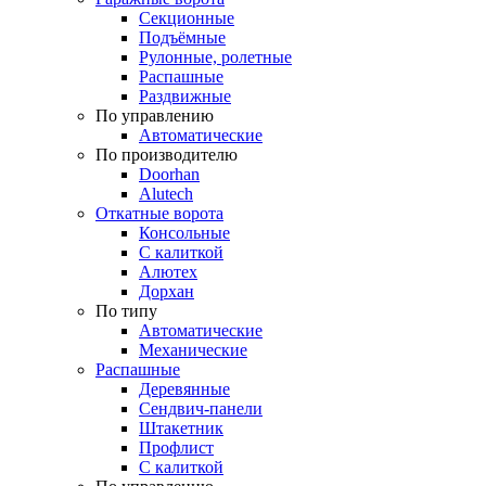
Секционные
Подъёмные
Рулонные, ролетные
Распашные
Раздвижные
По управлению
Автоматические
По производителю
Doorhan
Alutech
Откатные ворота
Консольные
С калиткой
Алютех
Дорхан
По типу
Автоматические
Механические
Распашные
Деревянные
Сендвич-панели
Штакетник
Профлист
С калиткой