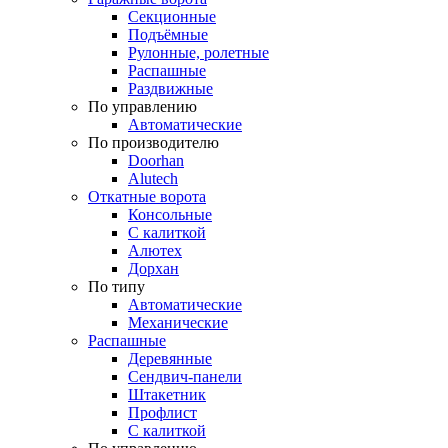
Секционные
Подъёмные
Рулонные, ролетные
Распашные
Раздвижные
По управлению
Автоматические
По производителю
Doorhan
Alutech
Откатные ворота
Консольные
С калиткой
Алютех
Дорхан
По типу
Автоматические
Механические
Распашные
Деревянные
Сендвич-панели
Штакетник
Профлист
С калиткой