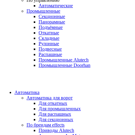
По управлению
Автоматические
Промышленные
Секционные
Панорамные
Подъёмные
Откатные
Складные
Рулонные
Подвесные
Распашные
Промышленные Alutech
Промышленные Doorhan
Автоматика
Автоматика для ворот
Для откатных
Для промышленных
Для распашных
Для секционных
По брендам
effects
Приводы Alutech