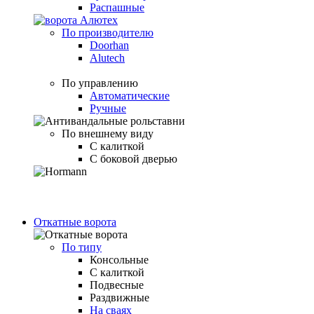
Распашные
По производителю
Doorhan
Alutech
По управлению
Автоматические
Ручные
По внешнему виду
С калиткой
С боковой дверью
Откатные ворота
По типу
Консольные
С калиткой
Подвесные
Раздвижные
На сваях