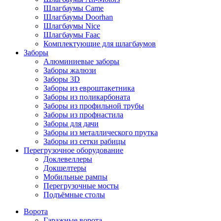
Шлагбаумы Came
Шлагбаумы Doorhan
Шлагбаумы Nice
Шлагбаумы Faac
Комплектующие для шлагбаумов
Заборы
Алюминиевые заборы
Заборы жалюзи
Заборы 3D
Заборы из евроштакетника
Заборы из поликарбоната
Заборы из профильной трубы
Заборы из профнастила
Заборы для дачи
Заборы из металлического прутка
Заборы из сетки рабицы
Перегрузочное оборудование
Доклевеллеры
Докшелтеры
Мобильные рампы
Перегрузочные мосты
Подъёмные столы
Ворота
Гаражные ворота