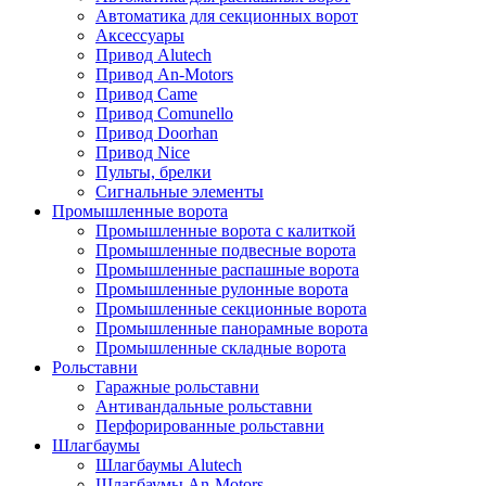
Автоматика для секционных ворот
Аксессуары
Привод Alutech
Привод An-Motors
Привод Came
Привод Comunello
Привод Doorhan
Привод Nice
Пульты, брелки
Сигнальные элементы
Промышленные ворота
Промышленные ворота с калиткой
Промышленные подвесные ворота
Промышленные распашные ворота
Промышленные рулонные ворота
Промышленные секционные ворота
Промышленные панорамные ворота
Промышленные складные ворота
Рольставни
Гаражные рольставни
Антивандальные рольставни
Перфорированные рольставни
Шлагбаумы
Шлагбаумы Alutech
Шлагбаумы An-Motors