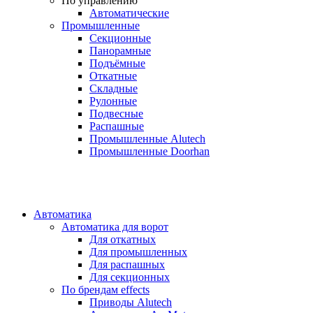
По управлению
Автоматические
Промышленные
Секционные
Панорамные
Подъёмные
Откатные
Складные
Рулонные
Подвесные
Распашные
Промышленные Alutech
Промышленные Doorhan
Автоматика
Автоматика для ворот
Для откатных
Для промышленных
Для распашных
Для секционных
По брендам
effects
Приводы Alutech