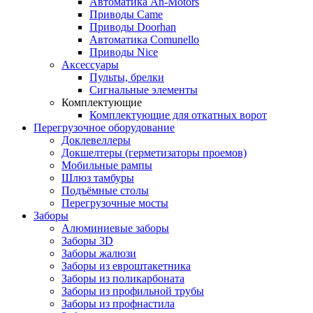
Автоматика An-Motors
Приводы Came
Приводы Doorhan
Автоматика Comunello
Приводы Nice
Аксессуары
Пульты, брелки
Сигнальные элементы
Комплектующие
Комплектующие для откатных ворот
Перегрузочное оборудование
Доклевеллеры
Докшелтеры (герметизаторы проемов)
Мобильные рампы
Шлюз тамбуры
Подъёмные столы
Перегрузочные мосты
Заборы
Алюминиевые заборы
Заборы 3D
Заборы жалюзи
Заборы из евроштакетника
Заборы из поликарбоната
Заборы из профильной трубы
Заборы из профнастила