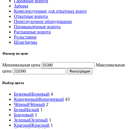
Гаражные ворота
Заборы
Комплектующие для откатных ворот
Откатные ворота
Перегрузочное оборудование
Промышленные ворота
Распашные ворота
Рольставни
Шлагбаумы
Фильтр по цене
Минимальная цена
Максимальная
цена
Фильтрация
Выбор цвета
Бежевый
Бежевый
4
Коричневый
Коричневый
43
Чёрный
Чёрный
2
Белый
Белый
1
Бордовый
1
Зеленый
Зеленый
1
Красный
Красный
1