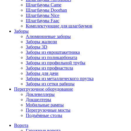
Шлагбаумы Came
Шлагбаумы Doorhan
Шлагбаумы Nice
Шлагбаумы Faac
Комплектующие для шлагбаумов
Заборы
Алюминиевые заборы
Заборы жалюзи
Заборы 3D
Заборы из евроштакетника
Заборы из поликарбоната
Заборы из профильной трубы
Заборы из профнастила
Заборы для дачи
Заборы из металлического прутка
Заборы из сетки рабицы
Перегрузочное оборудование
Доклевеллеры
Докшелтеры
Мобильные рампы
Перегрузочные мосты
Подъёмные столы
Ворота
Гаражные ворота