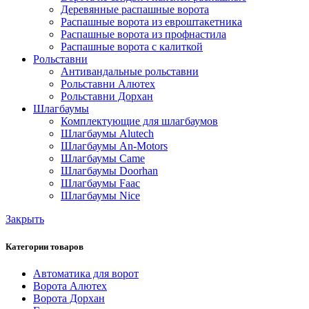
Деревянные распашные ворота
Распашные ворота из евроштакетника
Распашные ворота из профнастила
Распашные ворота с калиткой
Рольставни
Антивандальные рольставни
Рольставни Алютех
Рольставни Дорхан
Шлагбаумы
Комплектующие для шлагбаумов
Шлагбаумы Alutech
Шлагбаумы An-Motors
Шлагбаумы Came
Шлагбаумы Doorhan
Шлагбаумы Faac
Шлагбаумы Nice
Закрыть
Категории товаров
Автоматика для ворот
Ворота Алютех
Ворота Дорхан