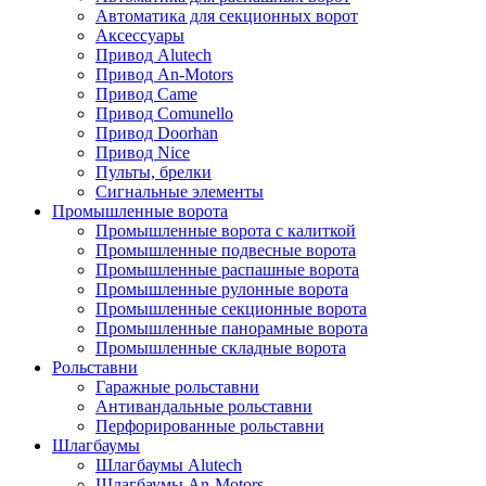
Автоматика для секционных ворот
Аксессуары
Привод Alutech
Привод An-Motors
Привод Came
Привод Comunello
Привод Doorhan
Привод Nice
Пульты, брелки
Сигнальные элементы
Промышленные ворота
Промышленные ворота с калиткой
Промышленные подвесные ворота
Промышленные распашные ворота
Промышленные рулонные ворота
Промышленные секционные ворота
Промышленные панорамные ворота
Промышленные складные ворота
Рольставни
Гаражные рольставни
Антивандальные рольставни
Перфорированные рольставни
Шлагбаумы
Шлагбаумы Alutech
Шлагбаумы An-Motors