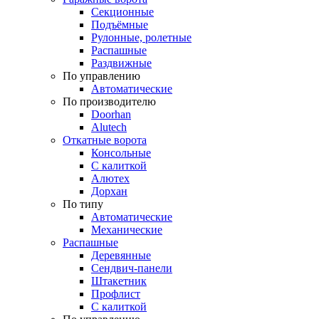
Секционные
Подъёмные
Рулонные, ролетные
Распашные
Раздвижные
По управлению
Автоматические
По производителю
Doorhan
Alutech
Откатные ворота
Консольные
С калиткой
Алютех
Дорхан
По типу
Автоматические
Механические
Распашные
Деревянные
Сендвич-панели
Штакетник
Профлист
С калиткой