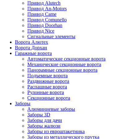
Привод Alutech
Привод An-Motors
Привод Came
Привод Comunello
Привод Doorhan
Привод Nice
Сигнальные элементы
Ворота Алютех
Ворота Дорхан
Гаражные ворота
Автоматические секционные ворота
Механические секционные ворота
Панорамные секционные ворота
Подъемные ворота
Раздвижные ворота
Распашные ворота
Рулонные ворота
Секционные ворота
Заборы
Алюминиевые заборы
Заборы 3D
Заборы для дачи
Заборы жалюзи
Заборы из евроштакетника
Заборы из металлического прутка