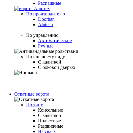
Распашные
По производителю
Doorhan
Alutech
По управлению
Автоматические
Ручные
По внешнему виду
С калиткой
С боковой дверью
Откатные ворота
По типу
Консольные
С калиткой
Подвесные
Раздвижные
На сваях